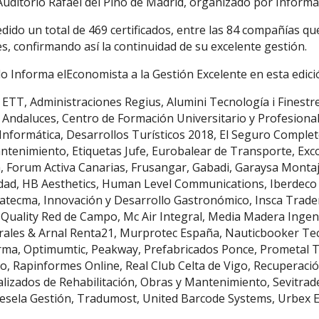
 Auditorio Rafael del Pino de Madrid, organizado por Inform
ido un total de 469 certificados, entre las 84 compañías qu
s, confirmando así la continuidad de su excelente gestión.
o Informa elEconomista a la Gestión Excelente en esta edici
s ETT, Administraciones Regius, Alumini Tecnología i Finestr
 Andaluces, Centro de Formación Universitario y Profesional
nformática, Desarrollos Turísticos 2018, El Seguro Complet
ntenimiento, Etiquetas Jufe, Eurobalear de Transporte, Exc
a, Forum Activa Canarias, Frusangar, Gabadi, Garaysa Montaje
idad, HB Aesthetics, Human Level Communications, Iberdeco
Satecma, Innovación y Desarrollo Gastronómico, Insca Trade
m Quality Red de Campo, Mc Air Integral, Media Madera Inge
ales & Arnal Renta21, Murprotec España, Nauticbooker Tech
arma, Optimumtic, Peakway, Prefabricados Ponce, Prometal 
, Rapinformes Online, Real Club Celta de Vigo, Recuperación 
alizados de Rehabilitación, Obras y Mantenimiento, Sevitrad
esela Gestión, Tradumost, United Barcode Systems, Urbex Ex