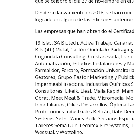
que se celebró el día 27 de noviembre en el
Desde su lanzamiento en 2018, se han conced
logrado en alguna de las ediciones anteriore
Las empresas que han obtenido el Certificad
13 Islas, 3A Biotech, Activa Trabajo Canaria
Bits (4.0) Metal, Cartón Ondulado Packaging
Cognodata Consulting, Crestanevada, Dara I
Automatización, Estudios Instalaciones y Ma
Farmalider, Fercare, Formación Universitari
Gestores, Grupo Tasfor Marketing y Public
Impermeabilitzacions, Industrias Químicas 
Consultores, Likeik, Lleal, Malla Rapid, Ma
Obras, Meet Meat & Trade, Micromedia, Mor
Inmobiliarios, Oikos Desarrollos, Óptima F
Protecciones Industriales Beltrán, Rafe Demo
Systems, Select Wines Bulk, Servicios Especi
Talleres Sema Dur, Tecnitex-Fire Systems, T
Wessual, y Wottoline.