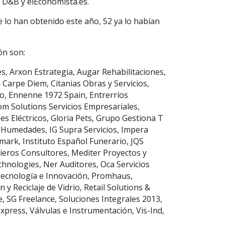
a D&B y elEconomista.es.
e lo han obtenido este año, 52 ya lo habían
ón son:
es, Arxon Estrategia, Augar Rehabilitaciones,
 Carpe Diem, Citanias Obras y Servicios,
o, Ennenne 1972 Spain, Entrerríos
om Solutions Servicios Empresariales,
s Eléctricos, Gloria Pets, Grupo Gestiona T
 Humedades, IG Supra Servicios, Impera
mark, Instituto Español Funerario, JQS
nieros Consultores, Mediter Proyectos y
nologies, Ner Auditores, Oca Servicios
Tecnología e Innovación, Promhaus,
y Reciclaje de Vidrio, Retail Solutions &
e, SG Freelance, Soluciones Integrales 2013,
press, Válvulas e Instrumentación, Vis-Ind,