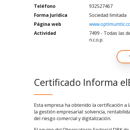
Teléfono
932527467
Forma Jurídica
Sociedad limitada
Página web
www.optimumtic.c
Actividad
7499 - Todas las de
n.c.o.p.
Certificado Informa el
Esta empresa ha obtenido la certificación a 
la gestión empresarial: solvencia, rentabilid
del riesgo comercial y digitalización.
El equipo del Observatorio Sectorial DBK de