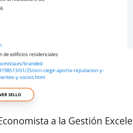
 6
m
 de edificios residenciales
nomista.es/branded-
13198513/01/25/ocn-ciege-aporta-reputacion-y-
lientes-y-socios.html
VER SELLO
Economista a la Gestión Excel