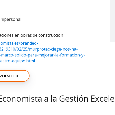
unipersonal
laciones en obras de construcción
nomista.es/branded-
13219310/02/25/murprotec-ciege-nos-ha-
marco-solido-para-mejorar-la-formacion-y-
uestro-equipo.html
VER SELLO
Economista a la Gestión Excel