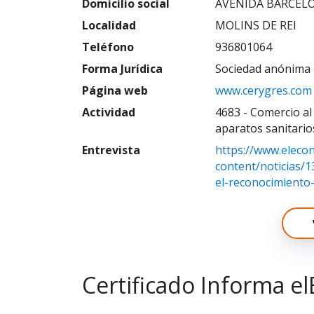
Domicilio social
AVENIDA BARCELON
Localidad
MOLINS DE REI
Teléfono
936801064
Forma Jurídica
Sociedad anónima 
Página web
www.cerygres.com
Actividad
4683 - Comercio al
aparatos sanitario
Entrevista
https://www.eleco
content/noticias/1
el-reconocimiento
Certificado Informa el