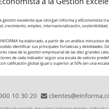
Economista a la Gestión Excel
la gestión excelente que otorgan Informa y elEconomista tras
ad, crecimiento, empleo, internacionalización, sostenibilidad,
 INFORMA ha elaborado, a partir de un análisis minucioso d
odido identificar sus principales fortalezas y debilidades. 
res clave de la gestión empresarial de las diez grandes cat
ones de cada indicador según una escala de valores predefin
on calificación global igual o superior al 50% (en una esca
900 10 30 20
clientes@einforma.
6
Política de privacidad
-
Aviso Legal y Condiciones generales
-
Política de C