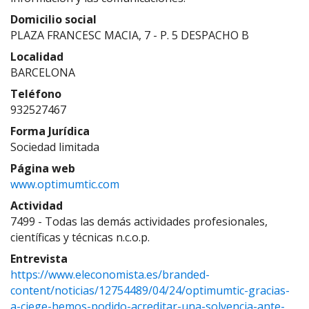
Domicilio social
PLAZA FRANCESC MACIA, 7 - P. 5 DESPACHO B
Localidad
BARCELONA
Teléfono
932527467
Forma Jurídica
Sociedad limitada
Página web
www.optimumtic.com
Actividad
7499 - Todas las demás actividades profesionales,
científicas y técnicas n.c.o.p.
Entrevista
https://www.eleconomista.es/branded-
content/noticias/12754489/04/24/optimumtic-gracias-
a-ciege-hemos-podido-acreditar-una-solvencia-ante-