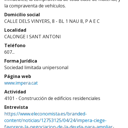
la compraventa de vehículos.
Domicilio social
CALLE DELS VINYERS, 8 - BL 1 NAU 8, P A E C
Localidad
CALONGE I SANT ANTONI
Teléfono
607...
Forma Jurídica
Sociedad limitada unipersonal
Página web
www.impera.cat
Actividad
4101 - Construcción de edificios residenciales
Entrevista
https://www.eleconomista.es/branded-
content/noticias/12753125/04/24/impera-ciege-
favorece-la-negociacion-de-la-deuda-para-ampliar-