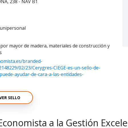
A, 238 - NAV B1
unipersonal
 por mayor de madera, materiales de construcción y
s
nomista.es/branded-
12148229/02/23/Cerygres-CIEGE-es-un-sello-de-
puede-ayudar-de-cara-a-las-entidades-
VER SELLO
Economista a la Gestión Excel