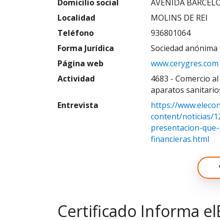
Domicilio social
AVENIDA BARCELON
Localidad
MOLINS DE REI
Teléfono
936801064
Forma Jurídica
Sociedad anónima 
Página web
www.cerygres.com
Actividad
4683 - Comercio al
aparatos sanitario
Entrevista
https://www.eleco
content/noticias/
presentacion-que-
financieras.html
Certificado Informa el