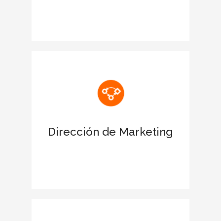
Reconocimiento de las estrategias
ESG de la corporación
Potencia una imagen sólida de la
empresa con el sello CIEGE
Ofrece una ventaja diferencial frente a
la competencia
Dirección de Marketing
Presencia de marca en el líder de
prensa económica elEconomista
Consolida la confianza de tus clientes