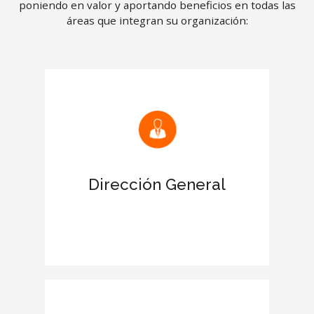
poniendo en valor y aportando beneficios en todas las
áreas que integran su organización:
Mejora las relaciones con clientes y
proveedores
Reconocimiento de la certificación en
el Informe de tu empresa
Dirección General
Aumenta el prestigio de la empresa
en el entorno empresarial
Otorga más credibilidad y fortaleza