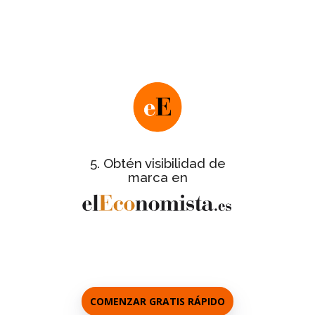
Nos pondremos en contacto contigo
para facilitarte este último paso y te
informaremos de los detalles de la
.
gran gala de entrega de certificados
de
Ficha informativa completa
todas las empresas certificadas.
con galería de
Reportaje del evento
fotos de las empresas asistentes a la
5. Obtén visibilidad de
gala.
marca en
a los
Entrevistas personalizadas
responsables de cada empresa.
COMENZAR GRATIS RÁPIDO