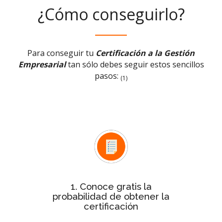
¿Cómo conseguirlo?
Para conseguir tu
Certificación a la Gestión
Empresarial
tan sólo debes seguir estos sencillos
pasos:
(1)
Test rápido de evaluación
Con el
conocerás de forma inmediata si la
probabilidad de tu empresa para
obtener la certificación es baja,
media o alta
1. Conoce gratis la
probabilidad de obtener la
certificación
Después de ver la probabilidad,
de
estudio personalizado
solicita el