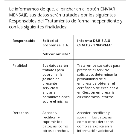
Le informamos de que, al pinchar en el botón ENVIAR
MENSAJE, sus datos serán tratados por los siguientes
Responsables del Tratamiento de forma independiente y
con las siguientes finalidades:
Responsable
Editorial
Informa D&B S.A.U.
Ecoprensa, S.A.
(S.M.E.) - "INFORMA"
-
"elEconomista"
Finalidad
Sus datos serán
Trataremos sus datos para
tratados para
prestarle el servicio
coordinar la
solicitado: determinar la
gestión del
probabilidad de su
presente
empresa de obtener el
servicio y
certificado de excelencia
enviarle
en Gestión empresarial
comunicaciones
elEconomista-Informa.
sobre el mismo
Derechos
Acceder,
Acceder, rectificar y
rectificar y
suprimir los datos, así
suprimir los
como otros derechos,
datos, así como
como se explica en la
otros derechos,
información adicional