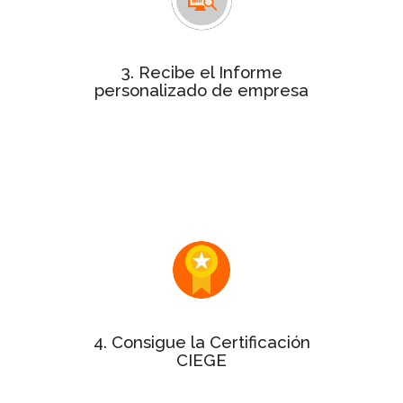
con la puntuación de
personalizado
cada uno de los 10 aspectos clave de
la gestión de tu empresa.
3. Recibe el Informe
personalizado de empresa
Este informe será de gran utilidad
dentro de tu organización para
exponer los puntos fuertes y
detectar alguna oportunidad de
mejora.
Si tu Informe personalizado tiene
puntuación mínima del 50%
una
¡enhorabuena! Puedes solicitar el
sello y el certificado a la Gestión
Excelente.
4. Consigue la Certificación
CIEGE
varía en
precio de la certificación
El
función del tamaño de la empresa.