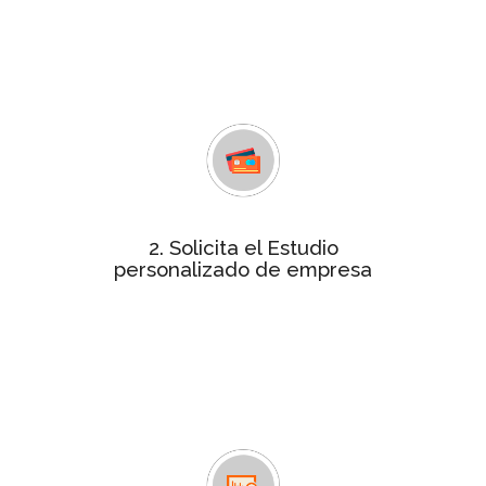
tu empresa, un análisis de unos 70
indicadores de gestión empresarial
que determinan si tu empresa
obtiene la certificación
estudio personalizado
Consigue el
por tan solo 240€. Contactaremos
contigo para facilitarte el pago y
resolver cualquier duda.
2. Solicita el Estudio
Para realizar el informe te
personalizado de empresa
remitiremos un cuestionario
solicitándote información más
detallada relativa a las variables
objeto de análisis, que será tratada
de forma confidencial.
En un plazo máximo de 4 semanas te
Informe
enviaremos el