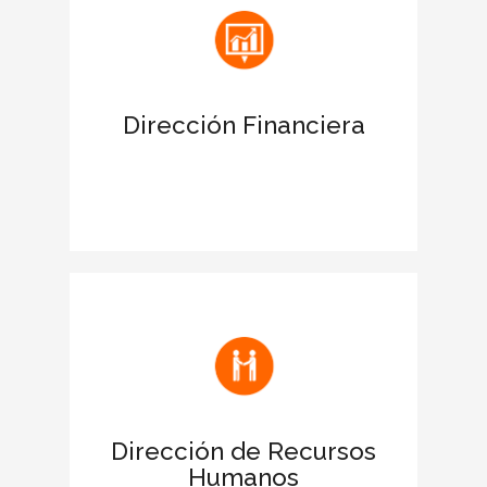
antes las entidades financieras.
Apoya las acciones para obtener
financiación
Dirección Financiera
Favorece la negociación de la deuda
para ampliar límites de crédito.
Facilita la comunicación de la filosofía y
los valores de la empresa
Fomenta el buen clima laboral y
motiva a los empleados
Dirección de Recursos
Humanos