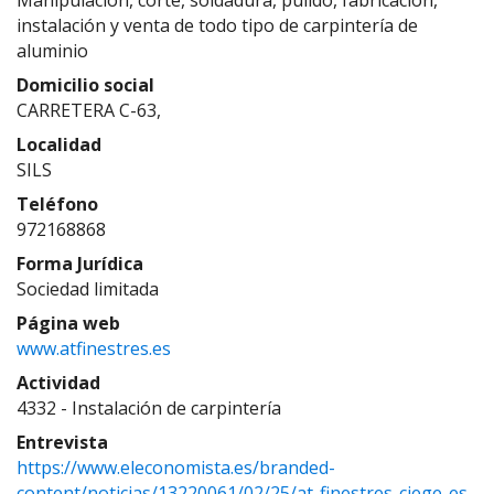
Manipulación, corte, soldadura, pulido, fabricación,
instalación y venta de todo tipo de carpintería de
aluminio
Domicilio social
CARRETERA C-63,
Localidad
SILS
Teléfono
972168868
Forma Jurídica
Sociedad limitada
Página web
www.atfinestres.es
Actividad
4332 - Instalación de carpintería
Entrevista
https://www.eleconomista.es/branded-
content/noticias/13220061/02/25/at-finestres-ciege-es-