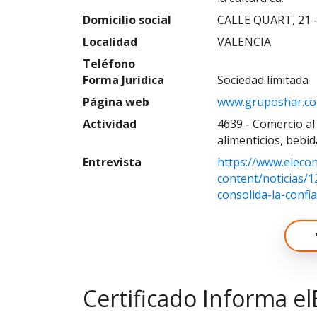
Domicilio social
CALLE QUART, 21 -
Localidad
VALENCIA
Teléfono
Forma Jurídica
Sociedad limitada
Página web
www.gruposhar.c
Actividad
4639 - Comercio al
alimenticios, bebi
Entrevista
https://www.eleco
content/noticias/
consolida-la-confi
Certificado Informa el